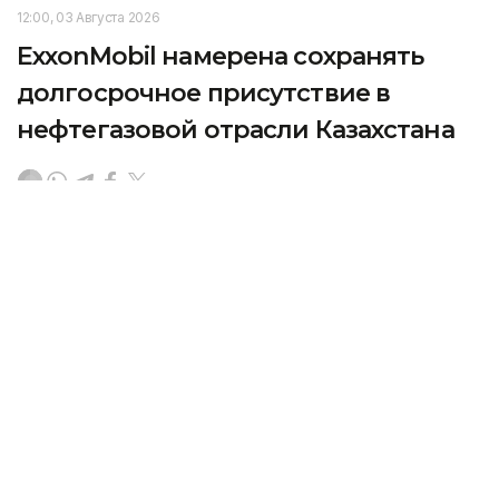
12:00, 03 Августа 2026
ExxonMobil намерена сохранять
долгосрочное присутствие в
нефтегазовой отрасли Казахстана
Премьер-министр Республики Казахстан Олжас
Бектенов провел встречу с президентом
ExxonMobil Upstream Дэном Амманном, передает
Kazinform со ссылкой на
primeminister.kz.