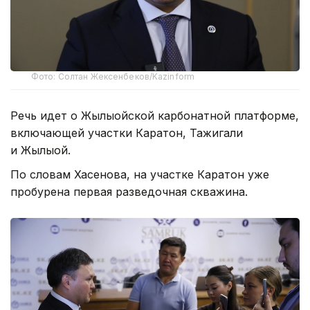
Фото: Солтан Жексенбеков/Kazinform
Речь идет о Жылыойской карбонатной платформе,
включающей участки Каратон, Тажигали
и Жылыой.
По словам Хасенова, на участке Каратон уже
пробурена первая разведочная скважина.