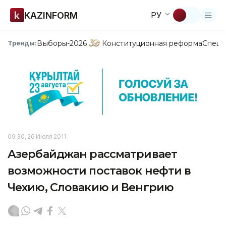
KAZINFORM
РУ
Выборы-2026
Конституционная реформа
Спецп
Тренды:
09:30, 26 Июля 2011
Азербайджан рассматривает
возможности поставок нефти в
Чехию, Словакию и Венгрию