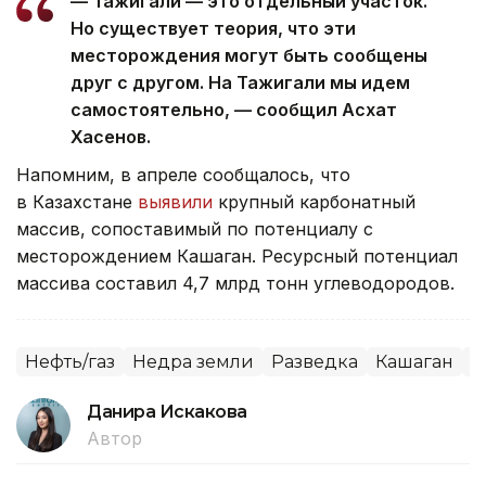
— Тажигали — это отдельный участок.
Но существует теория, что эти
месторождения могут быть сообщены
друг с другом. На Тажигали мы идем
самостоятельно, — сообщил Асхат
Хасенов.
Напомним, в апреле сообщалось, что
в Казахстане
выявили
крупный карбонатный
массив, сопоставимый по потенциалу с
месторождением Кашаган. Ресурсный потенциал
массива составил 4,7 млрд тонн углеводородов.
Нефть/газ
Недра земли
Разведка
Кашаган
К
Данира Искакова
Автор