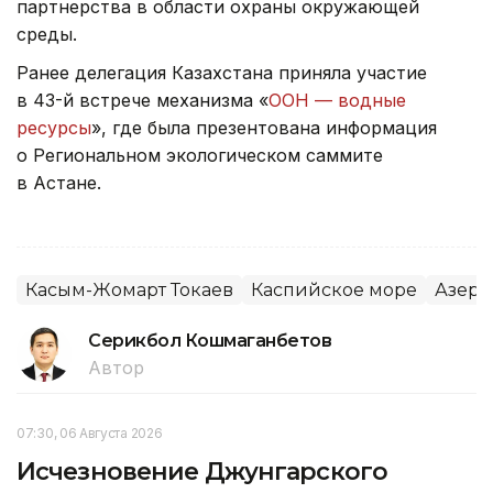
партнерства в области охраны окружающей
среды.
Ранее делегация Казахстана приняла участие
в 43-й встрече механизма «
ООН — водные
ресурсы
», где была презентована информация
о Региональном экологическом саммите
в Астане.
Касым-Жомарт Токаев
Каспийское море
Азер
Серикбол Кошмаганбетов
Автор
07:30, 06 Августа 2026
Исчезновение Джунгарского