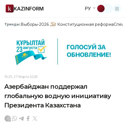
KAZINFORM
РУ
Выборы-2026
Конституционная реформа
Спецп
Тренды:
15:25, 27 Марта 2026
Азербайджан поддержал
глобальную водную инициативу
Президента Казахстана