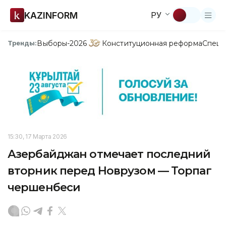
KAZINFORM
РУ
Выборы-2026
Конституционная реформа
Спецп
Тренды:
15:30, 17 Марта 2026
Азербайджан отмечает последний
вторник перед Новрузом — Торпаг
чершенбеси