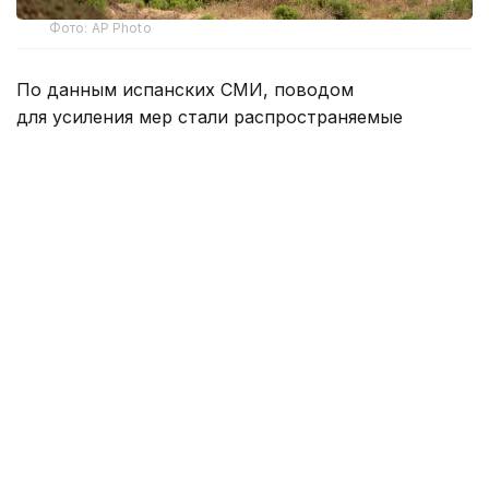
Фото: AP Photo
По данным испанских СМИ, поводом
для усиления мер стали распространяемые
в социальных сетях призывы организовать
15 августа новый массовый прорыв через границу
между Марокко и испанским эксклавом.
Для защиты морской границы в районе
пограничного волнолома Тарахаль установили
плавучий надувной барьер, который должен
затруднить незаконное пересечение границы
по морю.
Кроме того, к побережью Сеуты направлены два
фрегата Военно-морских сил Испании. Также
власти усилили группировку Гражданской
гвардии и Национальной полиции, которые