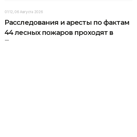
01:12, 06 Августа 2026
Расследования и аресты по фактам
44 лесных пожаров проходят в
Турции
Власти задержали шестерых подозреваемых, еще
девять находятся под судебным контролем,
передает собственный корреспондент агентства
Kazinform в Анкаре.