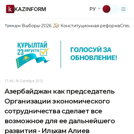
KAZINFORM
РУ
Выборы-2026
Конституционная реформа
Спецп
Тренды:
17:46, 16 Октября 2012
Азербайджан как председатель
Организации экономического
сотрудничества сделает все
возможное для ее дальнейшего
развития - Ильхам Алиев