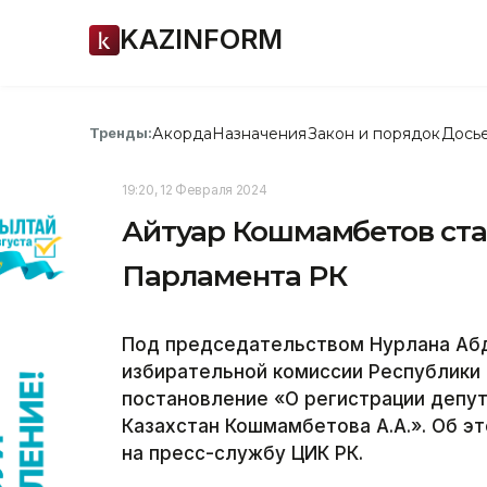
KAZINFORM
Акорда
Назначения
Закон и порядок
Дось
Тренды:
19:20, 12 Февраля 2024
Айтуар Кошмамбетов ст
Парламента РК
Под председательством Нурлана Абд
избирательной комиссии Республики 
постановление «О регистрации депу
Казахстан Кошмамбетова А.А.». Об эт
на пресс-службу ЦИК РК.