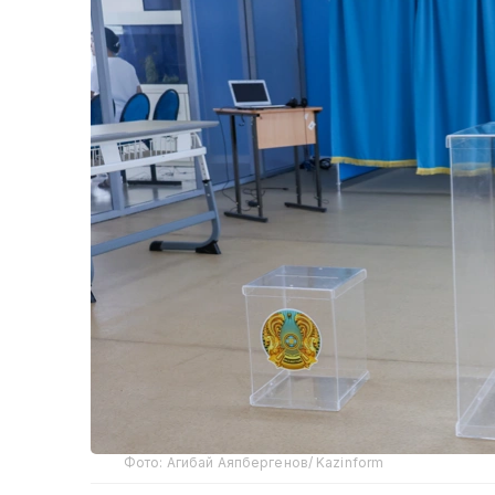
Фото: Агибай Аяпбергенов/ Kazinform