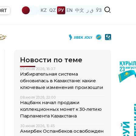
KZ
QZ
РУ
EN
中文
ق ز
ЎЗ
ORT
Новости по теме
09 июля 2026, 16:37
Избирательная система
обновилась в Казахстане: какие
ключевые изменения произошли
08 июля 2026, 22:00
Нацбанк начал продажи
коллекционных монет к 30-летию
Парламента Казахстана
30 июня 2026, 15:45
Амирбек Оспанбеков освобожден