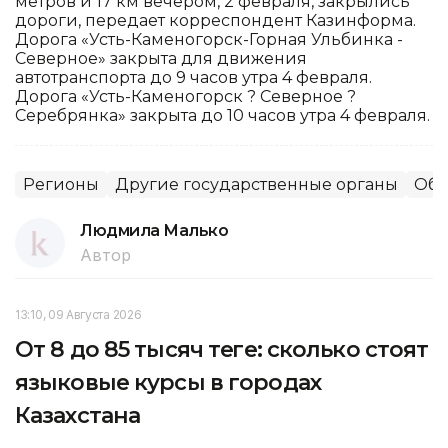
метров и 17 км вечером, 2 февраля, закрылись
дороги, передает корреспондент Казинформа.
Дорога «Усть-Каменогорск-Горная Ульбинка -
Северное» закрыта для движения
автотранспорта до 9 часов утра 4 февраля.
Дорога «Усть-Каменогорск ? Северное ?
Серебрянка» закрыта до 10 часов утра 4 февраля.
Регионы
Другие государственные органы
Общ
Людмила Малько
Автор
13:10, 09 Августа 2026
От 8 до 85 тысяч теңге: сколько стоят
языковые курсы в городах
Казахстана