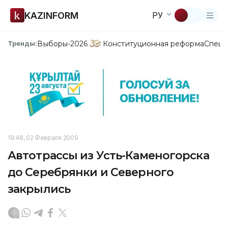
KAZINFORM
РУ
Выборы-2026
Конституционная реформа
Спецп
Тренды:
19:48, 02 Февраля 2009
Автотрассы из Усть-Каменогорска
до Серебрянки и Северного
закрылись