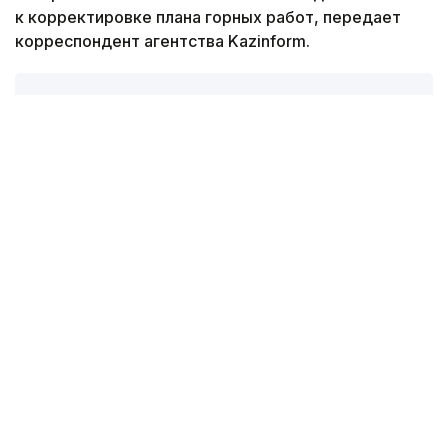
говорится в
отчете
о возможных воздействиях
к корректировке плана горных работ, передает
корреспондент агентства Kazinform.
Фото: magnific.com
Согласно документу, срок эксплуатации рудника
на утвержденных запасах составит 16 лет.