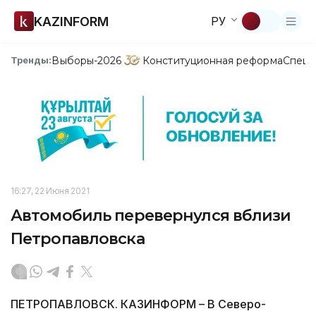
KAZINFORM
РУ
Выборы-2026
Конституционная реформа
Спецп
Тренды:
16:27, 22 Июня 2021
Автомобиль перевернулся вблизи
Петропавловска
ПЕТРОПАВЛОВСК. КАЗИНФОРМ – В Северо-