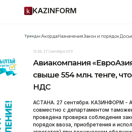
KAZINFORM
Акорда
Назначения
Закон и порядок
Дось
Тренды:
12:36, 27 Сентября 2011
Авиакомпания «ЕвроАзия
свыше 554 млн. тенге, чт
НДС
АСТАНА. 27 сентября. КАЗИНФОРМ - 
совместно с департаментом таможен
проведена проверка соблюдения за
порядок ввоза, приобретения и испол