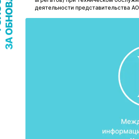
агрегатов) при техническом обслужи
деятельности представительства АО