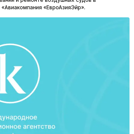
вании и ремонте воздушных судов в
 «Авиакомпания «ЕвроАзияЭйр».