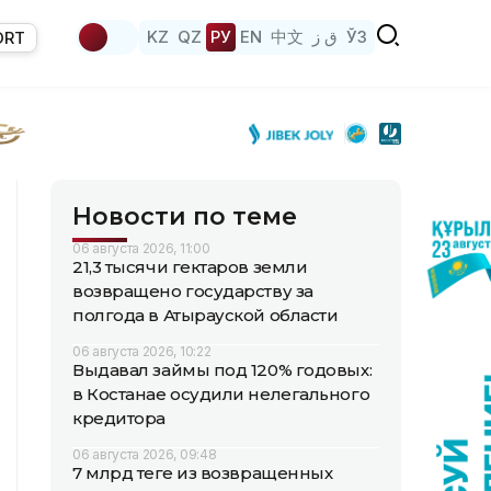
KZ
QZ
РУ
EN
中文
ق ز
ЎЗ
ORT
Новости по теме
06 августа 2026, 11:00
21,3 тысячи гектаров земли
возвращено государству за
полгода в Атырауской области
06 августа 2026, 10:22
Выдавал займы под 120% годовых:
в Костанае осудили нелегального
кредитора
06 августа 2026, 09:48
7 млрд теңге из возвращенных