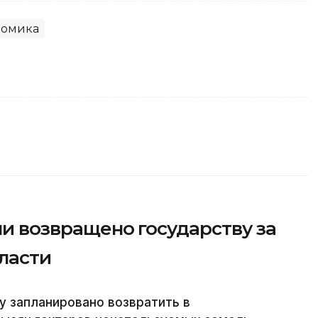
номика
ли возвращено государству за
ласти
у запланировано возвратить в