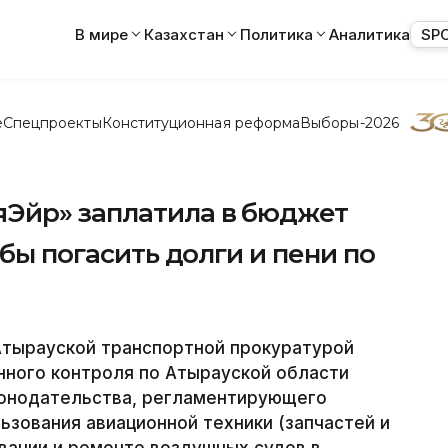
В мире
Казахстан
Политика
Аналитика
SP
е
Спецпроекты
Конституционная реформа
Выборы-2026
Эйр» заплатила в бюджет
обы погасить долги и пени по
Атырауской транспортной прокуратурой
ного контроля по Атырауской области
конодательства, регламентирующего
ьзования авиационной техники (запчастей и