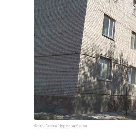
Фото: Бекзат Нурмаганбетов