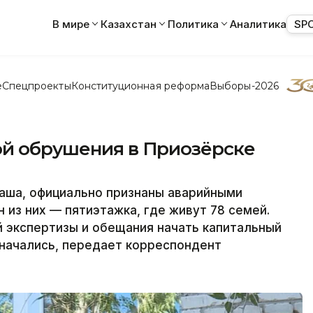
В мире
Казахстан
Политика
Аналитика
SP
е
Спецпроекты
Конституционная реформа
Выборы-2026
ой обрушения в Приозёрске
хаша, официально признаны аварийными
 из них — пятиэтажка, где живут 78 семей.
 экспертизы и обещания начать капитальный
 начались, передает корреспондент