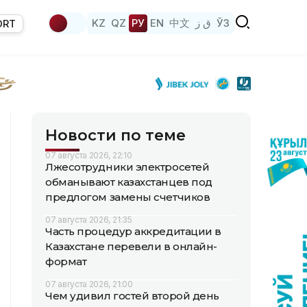
KZ
QZ
РУ
EN
中文
ق ز
ЎЗ
ORT
Новости по теме
07 августа 2026, 22:10
Лжесотрудники электросетей
обманывают казахстанцев под
предлогом замены счетчиков
07 августа 2026, 21:35
Часть процедур аккредитации в
Казахстане перевели в онлайн-
формат
07 августа 2026, 21:00
Чем удивил гостей второй день