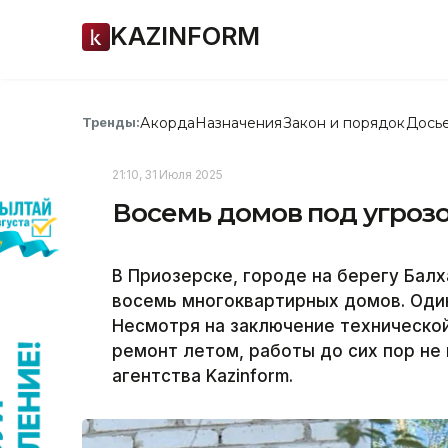
KAZINFORM
Акорда
Назначения
Закон и порядок
Дось
Тренды:
21:10, 31 Июля 2025
Восемь домов под угроз
В Приозерске, городе на берегу Бал
восемь многоквартирных домов. Один
Несмотря на заключение технической
ремонт летом, работы до сих пор не
агентства Kazinform.