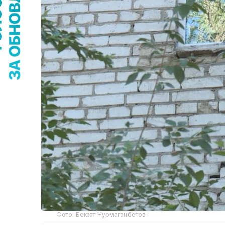
Фото: Бекзат Нурмаганбетов