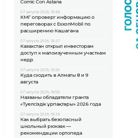
Comic Con Astana
07 августа 2026, 19:48
КМГ опроверг информацию о
переговорах с ExxonMobil по
расширению Кашагана
07 августа 2026, 19:37
Казахстан открыл инвесторам
доступ к малоизученным участкам
недр
07 августа 2026, 19:26
Куда сходить в Алматы 8 и 9
августа
07 августа 2026, 18:58
Названы обладатели гранта
«Тәуелсіздік ұрпақтары» 2026 года
07 августа 2026, 18:39
Как выбрать безопасный
школьный рюкзак —
рекомендации ортопеда