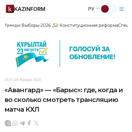
KAZINFORM
РУ
Выборы-2026
Конституционная реформа
Спецп
Тренды:
01:01, 06 Января 2020
«Авангард» — «Барыс»: где, когда и
во сколько смотреть трансляцию
матча КХЛ