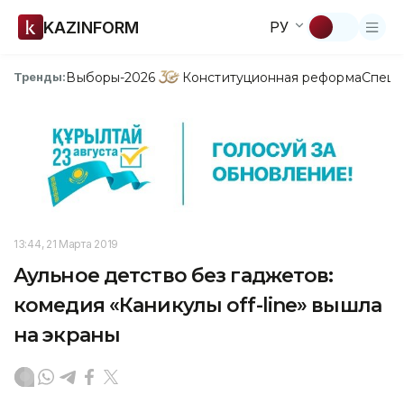
KAZINFORM
РУ
Выборы-2026
Конституционная реформа
Спецп
Тренды:
13:44, 21 Марта 2019
Аульное детство без гаджетов:
комедия «Каникулы off-line» вышла
на экраны