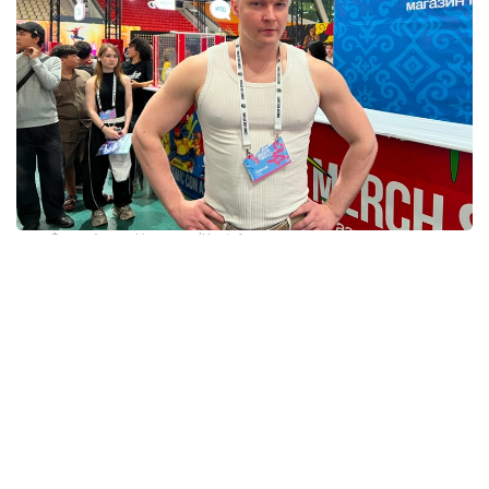
Фото: Адиль Нуртазин/Kazinform
Сегодня Алексей создает контент на стыке
иллюстрации, анимации и блогинга. Его работы
основаны на историях, которые он рассказывает
через рисунки и мультфильмы.
— Алексей, расскажите, как Вы пришли именно
к такому формату творчества? Вы совмещаете
сразу несколько направлений — блогинг,