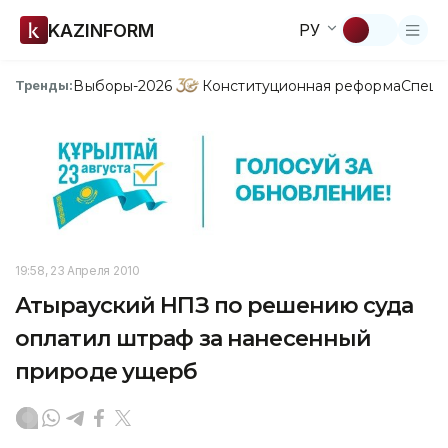
KAZINFORM
РУ
Выборы-2026
Конституционная реформа
Спецп
Тренды:
19:58, 23 Апреля 2010
Атырауский НПЗ по решению суда
оплатил штраф за нанесенный
природе ущерб