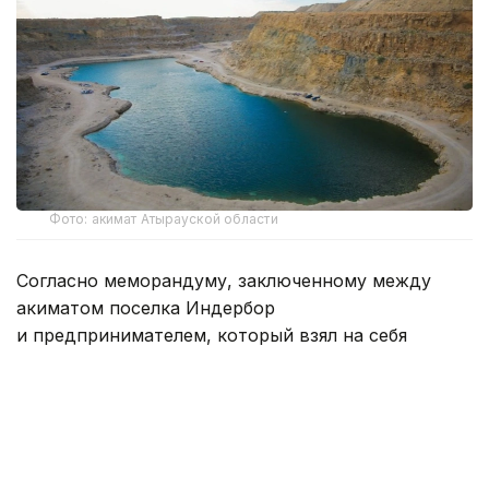
Фото: акимат Атырауской области
Согласно меморандуму, заключенному между
акиматом поселка Индербор
и предпринимателем, который взял на себя
содержание территории и обеспечение
безопасности, за парковку теперь взимается
плата в размере 1000 тенге с каждого автомобиля.
По официальной информации районного акимата,
для организации сезонного отдыха в 2026 году