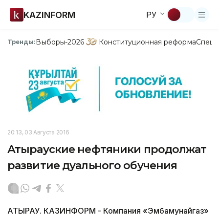
KAZINFORM
РУ
Выборы-2026
Конституционная реформа
Спецп
Тренды:
20:13, 03 Августа 2016
Атырауские нефтяники продолжат
развитие дуального обучения
АТЫРАУ. КАЗИНФОРМ - Компания «Эмбамунайгаз»