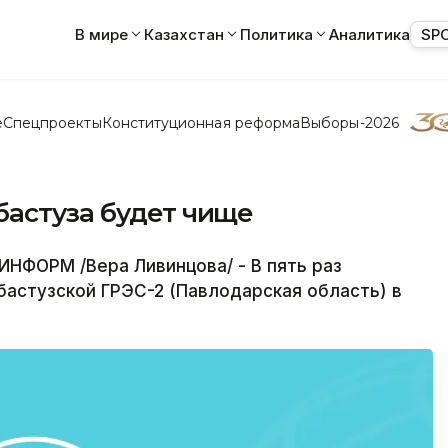
В мире
Казахстан
Политика
Аналитика
SP
е
Спецпроекты
Конституционная реформа
Выборы-2026
бастуза будет чище
НФОРМ /Вера Ливинцова/ - В пять раз
бастузской ГРЭС-2 (Павлодарская область) в