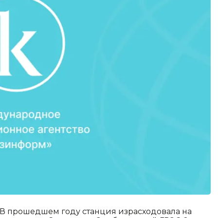
 В прошедшем году станция израсходовала на