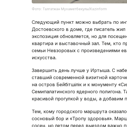
Фото: Талгатжан Мухаметбекулы/Кazinform
Следующий пункт можно выбрать по ин
Достоевского в доме, где писатель жил 
экспозиция обновляется, но для посещ
квартира и выставочный зал. Тем, кто 
семьи Невзоровых с произведениями евр
искусства.
Завершить день лучше у Иртыша. С наб
ставший современной визитной карточко
на остров Бейбітшілік и к монументу «
Семипалатинского ядерного полигона. 
красивой прогулкой у воды, а добавим п
Тем, кому городского маршрута оказал
сосновый бор и «Тропу здоровья». Мар
сосен, но летом перед выездом важно 