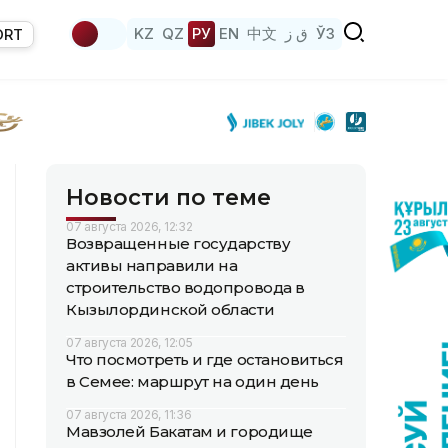
KZ
QZ
РУ
EN
中文
ق ز
ЎЗ
ORT
Новости по теме
07 августа 2026, 12:32
Возвращенные государству
активы направили на
строительство водопровода в
Кызылординской области
07 августа 2026, 12:05
Что посмотреть и где остановиться
в Семее: маршрут на один день
07 августа 2026, 11:36
Мавзолей Бакатам и городище