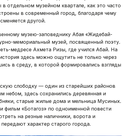
ы в отдельном музейном квартале, как это часто
встроены в современный город, благодаря чему
 сменяется другой.
венному музею-заповеднику Абая «Жидебай-
атурно-мемориальный музей, посвященный поэту.
еть-медресе Ахмета Ризы, где учился Абай. На
история здесь можно ощутить не только через
шись в среду, в которой формировались взгляды
рскую слободку — один из старейших районов
м небом, здесь сохранились деревянная и
бняки, старые жилые дома и мельница Мусиных.
ли фильм «Ботагоз» по одноименной повести
отреть на резные наличники, ворота и
 передают характер старого города.