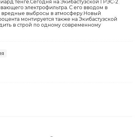
ард тенге.Сегодня на Экибастузской ГРЭС-2
вающего электрофильтра. С его вводом в
ся вредные выбросы в атмосферу.Новый
роцента монтируется также на Экибастузской
одить в строй по одному современному
ия