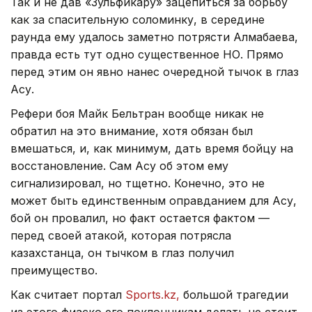
Так и не дав «Зульфикару» зацепиться за борьбу
как за спасительную соломинку, в середине
раунда ему удалось заметно потрясти Алмабаева,
правда есть тут одно существенное НО. Прямо
перед этим он явно нанес очередной тычок в глаз
Асу.
Рефери боя Майк Бельтран вообще никак не
обратил на это внимание, хотя обязан был
вмешаться, и, как минимум, дать время бойцу на
восстановление. Сам Асу об этом ему
сигнализировал, но тщетно. Конечно, это не
может быть единственным оправданием для Асу,
бой он провалил, но факт остается фактом —
перед своей атакой, которая потрясла
казахстанца, он тычком в глаз получил
преимущество.
Как считает портал
Sports.kz,
большой трагедии
из этого фиаско его поклонникам делать не стоит.