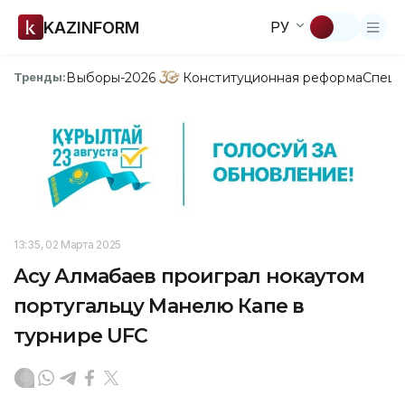
KAZINFORM
РУ
Выборы-2026
Конституционная реформа
Спецп
Тренды:
13:35, 02 Марта 2025
Асу Алмабаев проиграл нокаутом
португальцу Манелю Капе в
турнире UFC