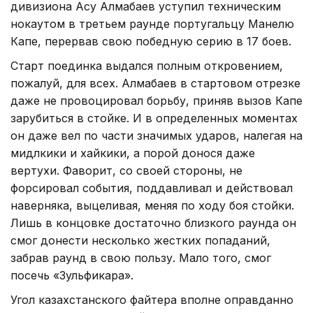
дивизиона Асу Алмабаев уступил техническим
нокаутом в третьем раунде португальцу Манелю
Капе, перервав свою победную серию в 17 боев.
Старт поединка выдался полным откровением,
пожалуй, для всех. Алмабаев в стартовом отрезке
даже не провоцировал борьбу, приняв вызов Капе
зарубиться в стойке. И в определенных моментах
он даже вел по части значимых ударов, налегая на
мидлкики и хайкики, а порой донося даже
вертухи. Фаворит, со своей стороны, не
форсировал события, поддавливал и действовал
наверняка, выцеливая, меняя по ходу боя стойки.
Лишь в концовке достаточно близкого раунда он
смог донести несколько жестких попаданий,
забрав раунд в свою пользу. Мало того, смог
посечь «Зульфикара».
Угол казахстанского файтера вполне оправданно