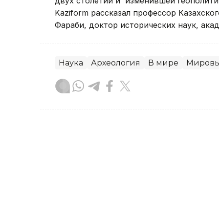
двух столетий и изменившей геополитич
Kaziform рассказал профессор Казахско
Фараби, доктор исторических наук, ака
Наука
Археология
В мире
Мировы
Жанара Мухамедиярова
Автор
20:07, 05 Августа 2026
Казахстан и Южная Коре