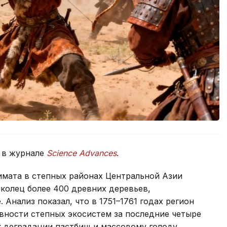
 в журнале
Science Advances
.
имата в степных районах Центральной Азии
 колец более 400 древних деревьев,
 Анализ показал, что в 1751–1761 годах регион
ности степных экосистем за последние четыре
 к деградации пастбищ и массовому голоду.