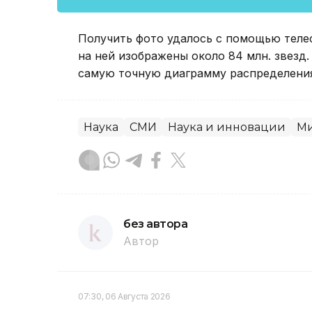
Получить фото удалось с помощью телес
на ней изображены около 84 млн. звезд
самую точную диаграмму распределения 
Наука
СМИ
Наука и инновации
Ми
без автора
Автор
07:30, 06 Августа 2026