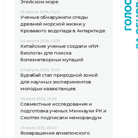
Эгейском море
05 августа 2026, 01:23
Ученые обнаружили следы
древней морской жизни у
Кровавого водопада в Антарктиде
04 августа 2026, 23:59
Китайские ученые создали «ИИ-
биолога» для поиска
болезнетворных мутаций
03 августа 2026, 10:00
Бурабай стал природной зоной
для научных экспериментов
молодых казахстанцев
30 июля 2026, 22:09
Совместные исследования и
подготовка ученых: Миннауки РК и
Сколтех подписали меморандум
26 июля 2026, 09:00
Возвращение алматинского