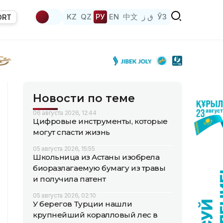
KZ
QZ
РУ
EN
中文
ق ز
ЎЗ
ORT
Новости по теме
06 августа 2026, 12:44
Цифровые инструменты, которые
могут спасти жизнь
05 августа 2026, 15:55
Школьница из Астаны изобрела
биоразлагаемую бумагу из травы
и получила патент
05 августа 2026, 02:10
У берегов Турции нашли
крупнейший коралловый лес в