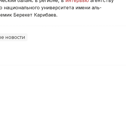
еский баланс в регионе, в
интервью
агентству
го национального университета имени аль-
демик Берекет Карибаев.
е новости
я расширяют сотрудничество