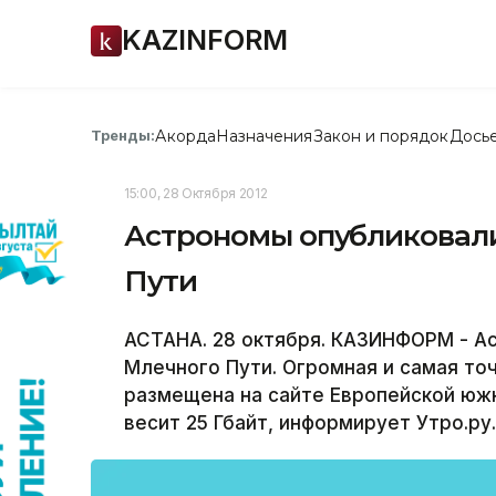
KAZINFORM
Акорда
Назначения
Закон и порядок
Дось
Тренды:
15:00, 28 Октября 2012
Астрономы опубликовали
Пути
АСТАНА. 28 октября. КАЗИНФОРМ - А
Млечного Пути. Огромная и самая то
размещена на сайте Европейской южн
весит 25 Гбайт, информирует Утро.ру.