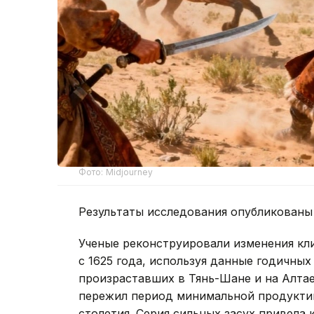
Фото: Midjourney
Результаты исследования опубликованы
Ученые реконструировали изменения кл
с 1625 года, используя данные годичных
произраставших в Тянь-Шане и на Алтае.
пережил период минимальной продуктив
столетия. Серия сильных засух привела