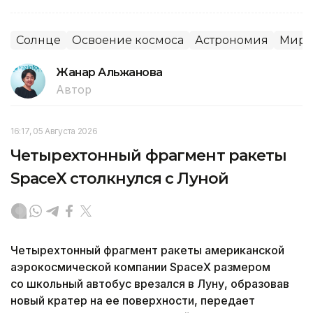
Солнце
Освоение космоса
Астрономия
Миро
Жанар Альжанова
Автор
16:17, 05 Августа 2026
Четырехтонный фрагмент ракеты
SpaceX столкнулся с Луной
Четырехтонный фрагмент ракеты американской
аэрокосмической компании SpaceX размером
со школьный автобус врезался в Луну, образовав
новый кратер на ее поверхности, передает