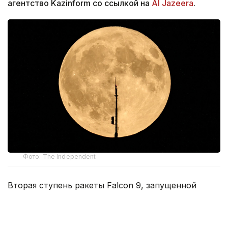
агентство Kazinform со ссылкой на
Al Jazeera
.
Фото: The Independent
Вторая ступень ракеты Falcon 9, запущенной
в начале 2025 года, столкнулась с поверхностью
Луны в среду в районе кратера Эйнштейна
на скорости около 8,7 тыс. км/ч (5,4 тыс. миль