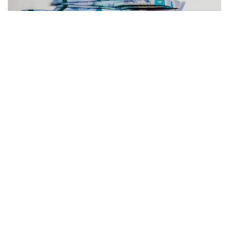
Фото: Рүстем Айтхожин/Kazinform
По данным департамента экологии Атырауской
области, за этот период проведено 17
мероприятий государственного контроля
за соблюдением экологических требований.
В их числе пять профилактических проверок, семь
внеплановых и пять проверок на соответствие
установленным требованиям.
В ходе проверок выявлено 68 нарушений
экологического законодательства, по которым