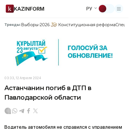
KAZINFORM
РУ
Выборы-2026
Конституционная реформа
Спецп
Тренды:
03:33, 12 Апреля 2024
Астанчанин погиб в ДТП в
Павлодарской области
Водитель автомобиля не справился с управлением