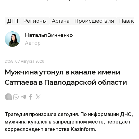
ДТП
Регионы
Астана
Происшествия
Павлод
Наталья Зинченко
Автор
21:58, 07 Августа 2026
Мужчина утонул в канале имени
Сатпаева в Павлодарской области
Трагедия произошла сегодня. По информации ДЧС,
мужчина купался в запрещенном месте, передает
корреспондент агентства Kazinform.