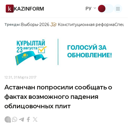
KAZINFORM
РУ
Выборы-2026
Конституционная реформа
Спецп
Тренды:
12:31, 31 Марта 2017
Астанчан попросили сообщать о
фактах возможного падения
облицовочных плит