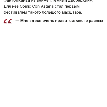
Фантомхайва из аниме «Темный дворецкий».
Для нее Comic Con Astana стал первым
фестивалем такого большого масштаба.
— Мне здесь очень нравится: много разных
образов, интересных людей, магазинов
и ярмарок. Очень классные художники,
за которыми интересно наблюдать. Я была
на других фестивалях, но такого большого
масштаба вижу впервые, — сказала она.