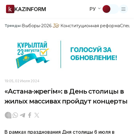
KAZINFORM
РУ
Выборы-2026
Конституционная реформа
Спецп
Тренды:
19:05, 02 Июля 2024
«Астана-жүрегім»: в День столицы в
жилых массивах пройдут концерты
В рамках празднования Дня столицы 6 июля в