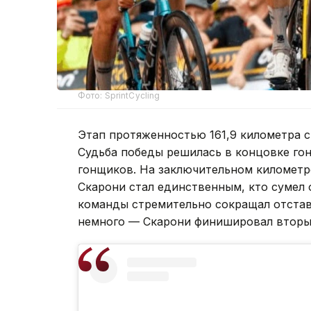
Фото: SprintCycling
Этап протяженностью 161,9 километра с
Судьба победы решилась в концовке гонк
гонщиков. На заключительном километре
Скарони стал единственным, кто сумел 
команды стремительно сокращал отстав
немного — Скарони финишировал вторы