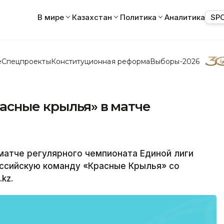
В мире
Казахстан
Политика
Аналитика
SP
е
Спецпроекты
Конституционная реформа
Выборы-2026
асные крылья» в матче
матче регулярного чемпионата Единой лиги
оссийскую команду «Красные Крылья» со
kz.