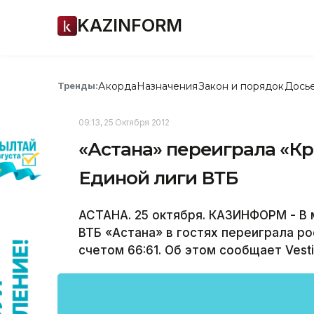
KAZINFORM
Акорда
Назначения
Закон и порядок
Дось
Тренды:
09:13, 25 Октября 2012
«Астана» переиграла «Кр
Единой лиги ВТБ
АСТАНА. 25 октября. КАЗИНФОРМ - В 
ВТБ «Астана» в гостях переиграла р
счетом 66:61. Об этом сообщает Vesti.