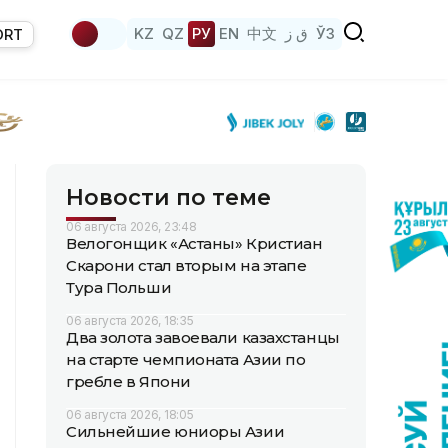
KZ
QZ
РУ
EN
中文
ق ز
ЎЗ
ORT
Новости по теме
06 августа 2026, 23:48
Велогонщик «Астаны» Кристиан
Скарони стал вторым на этапе
Тура Польши
06 августа 2026, 18:35
Два золота завоевали казахстанцы
на старте чемпионата Азии по
гребле в Япони
06 августа 2026, 18:05
Сильнейшие юниоры Азии