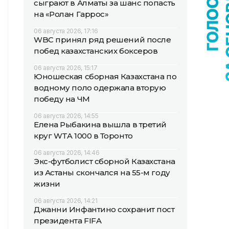
сыграют в Алматы за шанс попасть
на «Ролан Гаррос»
06 августа 2026, 17:16
WBC принял ряд решений после
побед казахстанских боксеров
06 августа 2026, 15:17
Юношеская сборная Казахстана по
водному поло одержала вторую
победу на ЧМ
06 августа 2026, 14:55
Елена Рыбакина вышла в третий
круг WTA 1000 в Торонто
06 августа 2026, 14:46
Экс-футболист сборной Казахстана
из Астаны скончался на 55-м году
жизни
06 августа 2026, 14:21
Джанни Инфантино сохранит пост
президента FIFA