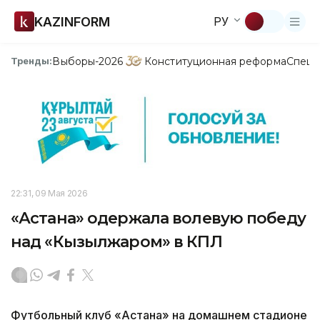
KAZINFORM
РУ
Выборы-2026
Конституционная реформа
Спецп
Тренды:
22:31, 09 Мая 2026
«Астана» одержала волевую победу
над «Кызылжаром» в КПЛ
Футбольный клуб «Астана» на домашнем стадионе