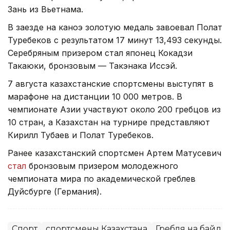
Зань из Вьетнама.
В заезде на каноэ золотую медаль завоевал Полат
Туребеков с результатом 17 минут 13,493 секунды.
Серебряным призером стал японец Кокадзи
Такаюки, бронзовым — Такэнака Иссэй.
7 августа казахстанские спортсмены выступят в
марафоне на дистанции 10 000 метров. В
чемпионате Азии участвуют около 200 гребцов из
10 стран, а Казахстан на турнире представляют
Кирилл Тубаев и Полат Туребеков.
Ранее казахстанский спортсмен Артем Матусевич
стал
бронзовым призером молодежного
чемпионата мира по академической греблев
Дуйсбурге (Германия).
Спорт
спортсмены Казахстана
Гребля на байда