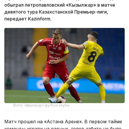
обыграл петропавловский «Кызылжар» в матче
девятого тура Казахстанской Премьер-лиги,
передает Kazinform.
Фото: «Қызылжар» футбол клубы
Матч прошел на «Астана Арене». В первом тайме
команды играли на равных, голов забито не было.