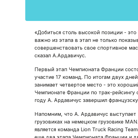
«Добиться столь высокой позиции - это
важно из этапа в этап не только показы
совершенствовать свое спортивное маст
сказал А.Ардавичус.
Первый этап Чемпионата Франции состоя
участие 17 команд. По итогам двух дне
занимает четвертое место - это хороши
Чемпионате Франции по трак-рейсингу о
году А. Ардавичус завершил французск
Напомним, что А. Ардавичус выступает
грузовиках на немецком грузовике MAN.
является команда Lion Truck Racing Tea
еще два этапа Чемпионата Франции и д