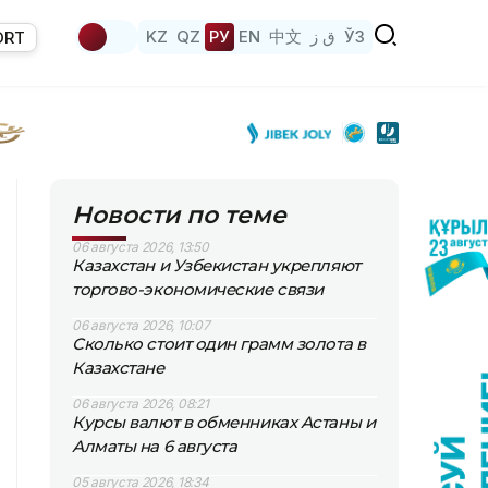
KZ
QZ
РУ
EN
中文
ق ز
ЎЗ
ORT
Новости по теме
06 августа 2026, 13:50
Казахстан и Узбекистан укрепляют
торгово-экономические связи
06 августа 2026, 10:07
Сколько стоит один грамм золота в
Казахстане
06 августа 2026, 08:21
Курсы валют в обменниках Астаны и
Алматы на 6 августа
05 августа 2026, 18:34