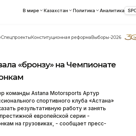
В мире
Казахстан
Политика
Аналитика
SP
е
Спецпроекты
Конституционная реформа
Выборы-2026
евала «бронзу» на Чемпионате
гонкам
р команды Astana Motorsports Артур
сионального спортивного клуба «Астана»
казать результативную работу и занять
 престижной европейской серии -
нкам на грузовиках, - сообщает пресс-