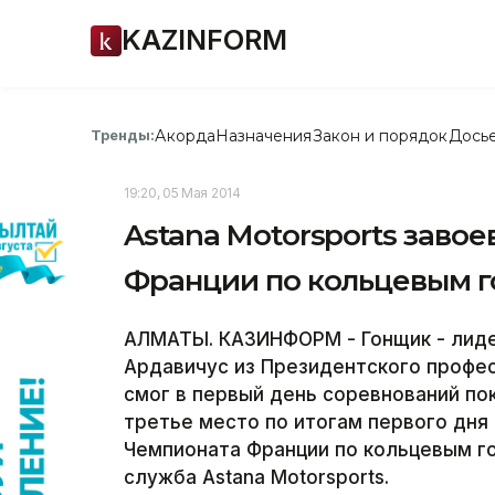
KAZINFORM
Акорда
Назначения
Закон и порядок
Дось
Тренды:
19:20, 05 Мая 2014
Astana Motorsports заво
Франции по кольцевым 
АЛМАТЫ. КАЗИНФОРМ - Гонщик - лиде
Ардавичус из Президентского профес
смог в первый день соревнований по
третье место по итогам первого дня
Чемпионата Франции по кольцевым го
служба Astana Motorsports.