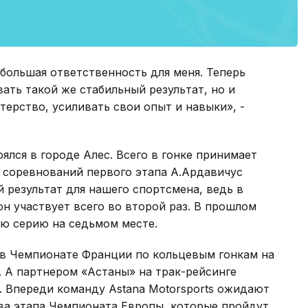
 большая ответственность для меня. Теперь
вать такой же стабильный результат, но и
ерство, усиливать свои опыт и навыки», -
лся в городе Алес. Всего в гонке принимает
й соревнований первого этапа А.Ардавичус
й результат для нашего спортсмена, ведь в
н участвует всего во второй раз. В прошлом
ую серию на седьмом месте.
 в Чемпионате Франции по кольцевым гонкам на
 А партнером «Астаны» на трак-рейсинге
m. Впереди команду Astana Motorsports ожидают
ва этапа Чемпионата Европы, которые пройдут