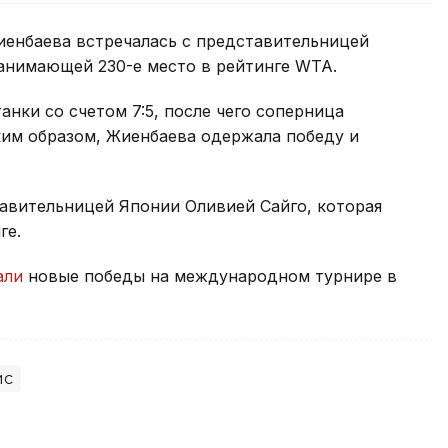
иенбаева встречалась с представительницей
анимающей 230-е место в рейтинге WTA.
нки со счетом 7:5, после чего соперница
ким образом, Жиенбаева одержала победу и
тавительницей Японии Оливией Сайго, которая
ге.
али
новые победы на международном турнире в
ис