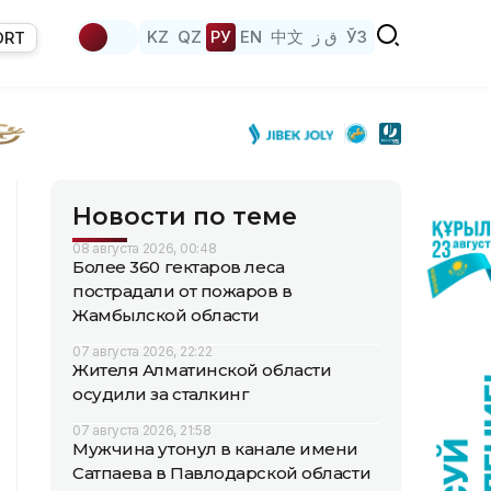
KZ
QZ
РУ
EN
中文
ق ز
ЎЗ
ORT
Новости по теме
08 августа 2026, 00:48
Более 360 гектаров леса
пострадали от пожаров в
Жамбылской области
07 августа 2026, 22:22
Жителя Алматинской области
осудили за сталкинг
07 августа 2026, 21:58
Мужчина утонул в канале имени
Сатпаева в Павлодарской области