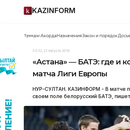
KAZINFORM
Акорда
Назначения
Закон и порядок
Дось
Тренды:
03:32, 22 Августа 2019
«Астана» — БАТЭ: где и 
матча Лиги Европы
НУР-СУЛТАН. КАЗИНФОРМ - В матче п
своем поле белорусский БАТЭ, пишет 