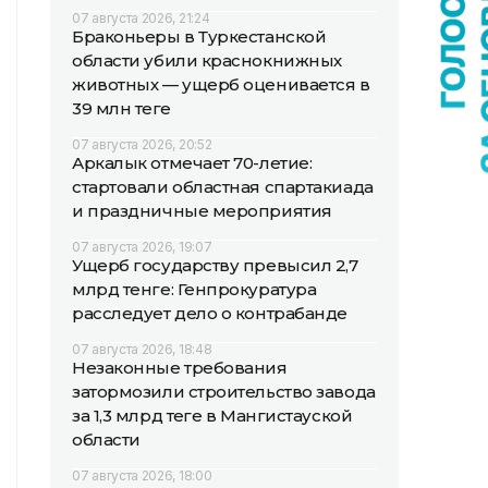
07 августа 2026, 21:24
Браконьеры в Туркестанской
области убили краснокнижных
животных — ущерб оценивается в
39 млн теңге
07 августа 2026, 20:52
Аркалык отмечает 70-летие:
стартовали областная спартакиада
и праздничные мероприятия
07 августа 2026, 19:07
Ущерб государству превысил 2,7
млрд тенге: Генпрокуратура
расследует дело о контрабанде
07 августа 2026, 18:48
Незаконные требования
затормозили строительство завода
за 1,3 млрд теңге в Мангистауской
области
07 августа 2026, 18:00