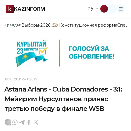
KAZINFORM
РУ
Выборы-2026
Конституционная реформа
Спецп
Тренды:
19:10, 20 Июня 2015
Astana Arlans - Cuba Domadores - 3:1:
Мейирим Нурсултанов принес
третью победу в финале WSB