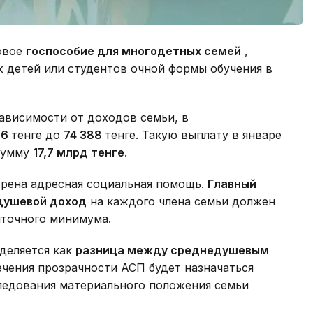
новое
госпособие для многодетных семей
,
 детей или студентов очной формы обучения в
ависимости от доходов семьи, в
96
тенге до
74 388
тенге. Такую выплату в январе
сумму
17,7 млрд тенге
.
рена адресная социальная помощь.
Главный
душевой доход
на каждого члена семьи должен
точного минимума.
еделяется как
разница между среднедушевым
печения прозрачности АСП будет назначаться
едования материального положения семьи