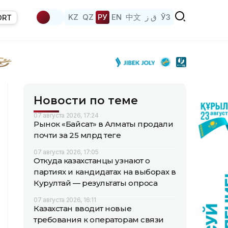
KZ
QZ
РУ
EN
中文
ق ز
ЎЗ
ORT
Новости по теме
07 августа 2026, 17:24
Рынок «Байсат» в Алматы продали
почти за 25 млрд теңге
07 августа 2026, 17:05
Откуда казахстанцы узнают о
партиях и кандидатах на выборах в
Курултай — результаты опроса
07 августа 2026, 16:11
Казахстан вводит новые
требования к операторам связи