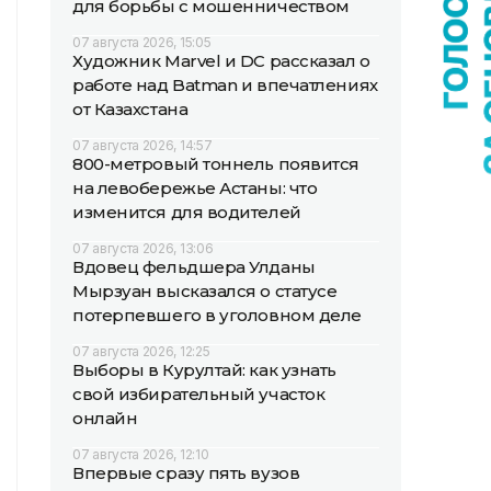
для борьбы с мошенничеством
07 августа 2026, 15:05
Художник Marvel и DC рассказал о
работе над Batman и впечатлениях
от Казахстана
07 августа 2026, 14:57
800-метровый тоннель появится
на левобережье Астаны: что
изменится для водителей
07 августа 2026, 13:06
Вдовец фельдшера Улданы
Мырзуан высказался о статусе
потерпевшего в уголовном деле
07 августа 2026, 12:25
Выборы в Курултай: как узнать
свой избирательный участок
онлайн
07 августа 2026, 12:10
Впервые сразу пять вузов