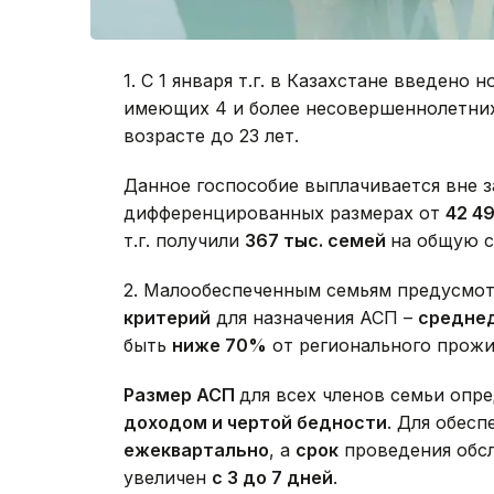
1. С 1 января т.г. в Казахстане введено 
имеющих 4 и более несовершеннолетних
возрасте до 23 лет.
Данное госпособие выплачивается вне з
дифференцированных размерах от
42 4
т.г. получили
367 тыс. семей
на общую 
2. Малообеспеченным семьям предусмот
критерий
для назначения АСП –
средне
быть
ниже 70%
от регионального прожи
Размер АСП
для всех членов семьи опр
доходом и чертой бедности
. Для обес
ежеквартально
, а
срок
проведения обсл
увеличен
с 3 до 7 дней
.