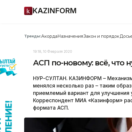
KAZINFORM
Акорда
Назначения
Закон и порядок
Дось
Тренды:
19:18, 10 Февраля 2020
АСП по-новому: всё, что 
НУР-СУЛТАН. КАЗИНФОРМ – Механизм
менялся несколько раз – таким обра
приемлемый вариант для улучшения 
Корреспондент МИА «Казинформ» рас
формата АСП.