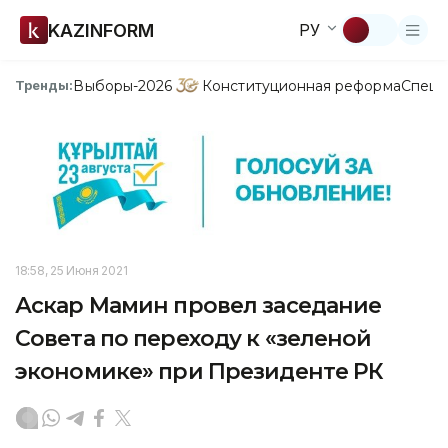
KAZINFORM
РУ
Выборы-2026
Конституционная реформа
Спецп
Тренды:
18:58, 25 Июня 2021
Аскар Мамин провел заседание
Совета по переходу к «зеленой
экономике» при Президенте РК