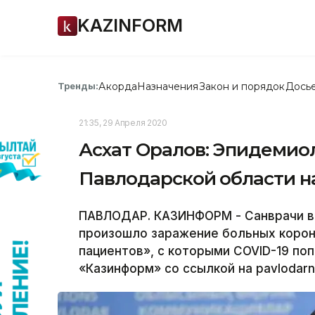
KAZINFORM
Акорда
Назначения
Закон и порядок
Дось
Тренды:
21:35, 29 Апреля 2020
Асхат Оралов: Эпидемиол
Павлодарской области н
ПАВЛОДАР. КАЗИНФОРМ - Санврачи вы
произошло заражение больных корон
пациентов», с которыми СOVID-19 по
«Казинформ» со ссылкой на pavlodarn