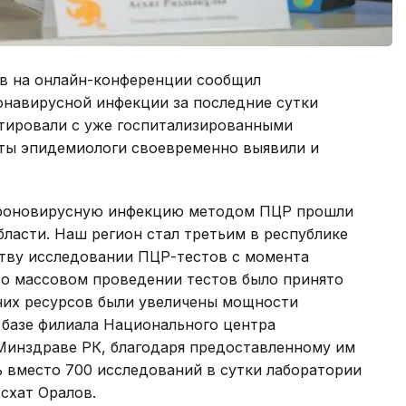
ов на онлайн-конференции сообщил
онавирусной инфекции за последние сутки
ктировали с уже госпитализированными
кты эпидемиологи своевременно выявили и
короновирусную инфекцию методом ПЦР прошли
бласти. Наш регион стал третьим в республике
ству исследовании ПЦР-тестов с момента
 о массовом проведении тестов было принято
нних ресурсов были увеличены мощности
 базе филиала Национального центра
Минздраве РК, благодаря предоставленному им
 вместо 700 исследований в сутки лаборатории
Асхат Оралов.