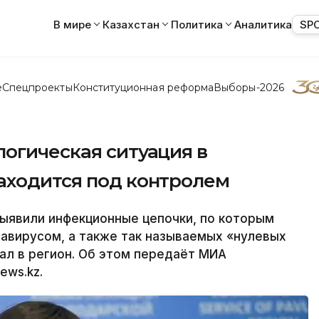
В мире
Казахстан
Политика
Аналитика
SP
е
Спецпроекты
Конституционная реформа
Выборы-2026
огическая ситуация в
аходится под контролем
явили инфекционные цепочки, по которым
авирусом, а также так называемых «нулевых
пал в регион. Об этом передаёт МИА
ews.kz.