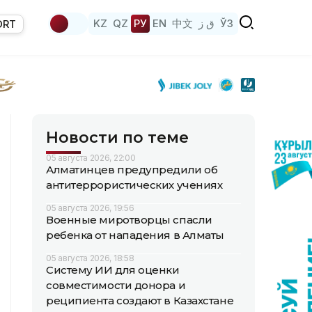
KZ
QZ
РУ
EN
中文
ق ز
ЎЗ
ORT
Новости по теме
05 августа 2026, 22:00
Алматинцев предупредили об
антитеррористических учениях
05 августа 2026, 19:56
Военные миротворцы спасли
ребенка от нападения в Алматы
05 августа 2026, 18:58
Систему ИИ для оценки
совместимости донора и
реципиента создают в Казахстане