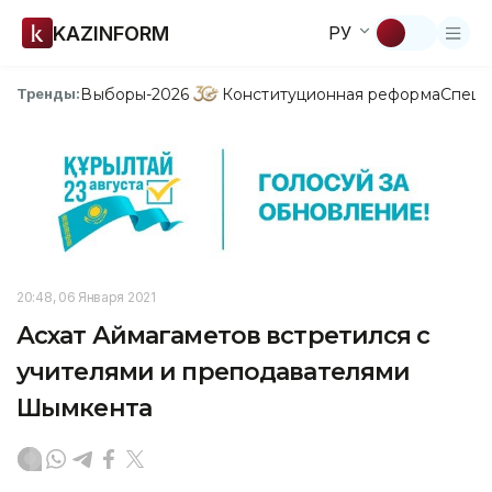
KAZINFORM
РУ
Выборы-2026
Конституционная реформа
Спецп
Тренды:
20:48, 06 Января 2021
Асхат Аймагаметов встретился с
учителями и преподавателями
Шымкента