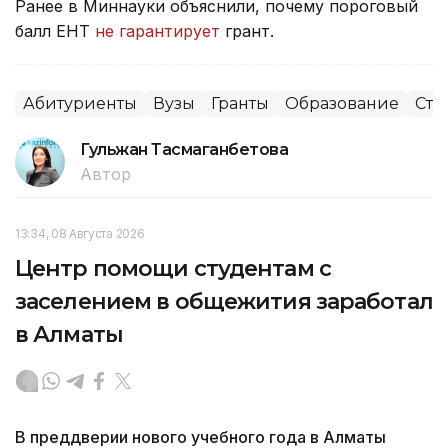
Ранее в Миннауки
объяснили, п
очему пороговый
балл ЕНТ
не гарантирует
грант.
Абитуриенты
Вузы
Гранты
Образование
Сту
Гульжан Тасмаганбетова
Автор
13:34, 08 Августа 2026
Центр помощи студентам с
заселением в общежития заработал
в Алматы
В преддверии нового учебного года в Алматы