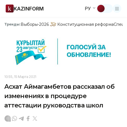
KAZINFORM
РУ
Выборы-2026
Конституционная реформа
Спецп
Тренды:
10:55, 15 Марта 2021
Асхат Аймагамбетов рассказал об
изменениях в процедуре
аттестации руководства школ