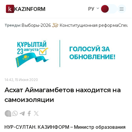
KAZINFORM
РУ
Выборы-2026
Конституционная реформа
Спецп
Тренды:
14:42, 15 Июня 2020
Асхат Аймагамбетов находится на
самоизоляции
НУР-СУЛТАН. КАЗИНФОРМ – Министр образования