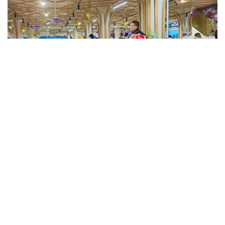
Фото: Kazinform
Такие данные были озвучены на совещании
по вопросам стабилизации цен на социально
значимые продовольственные товары и инфляции
под председательством заместителя Премьер-
министра — министра национальной экономики
Серика Жумангарина.