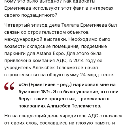
Кому это было выгодно? Как адвокаты
Ермегияева используют этот факт в интересах
своего подзащитного?
Четвертый эпизод дела Талгата Ермегияева был
связан со строительством объектов
международной выставки. Необходимо было
возвести складские помещения, подземные
паркинги для Аstana Expo. Для этого была
привлечена компания АДС, в 2014 году ее
учредитель Алпысбек Телекметов начал
строительство на общую сумму 24 млрд тенге.
«Он (Ермегияев – ред.) нарисовал мне на
бумажке 18%. Это было указание, что они
берут такие проценты», – рассказал в
показаниях Алпысбек Телекметов.
Но на следующий день учредитель АДС отказался
от своих слов, сославшись на плохую память и