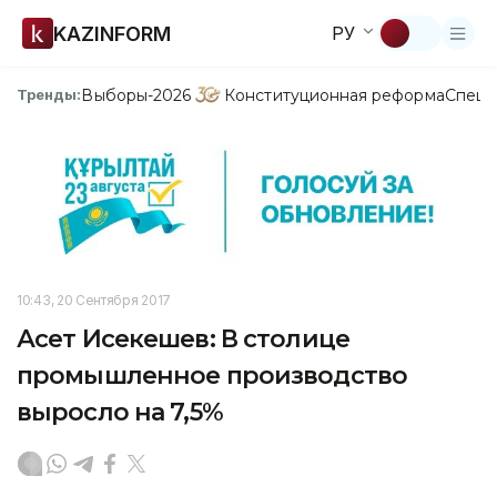
KAZINFORM
РУ
Выборы-2026
Конституционная реформа
Спецп
Тренды:
10:43, 20 Сентября 2017
Асет Исекешев: В столице
промышленное производство
выросло на 7,5%