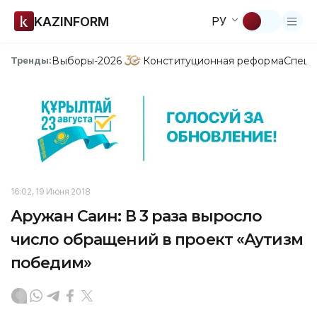
KAZINFORM
РУ
Выборы-2026
Конституционная реформа
Спецп
Тренды:
16:02, 19 Июня 2018
Аружан Саин: В 3 раза выросло
число обращений в проект «Аутизм
победим»