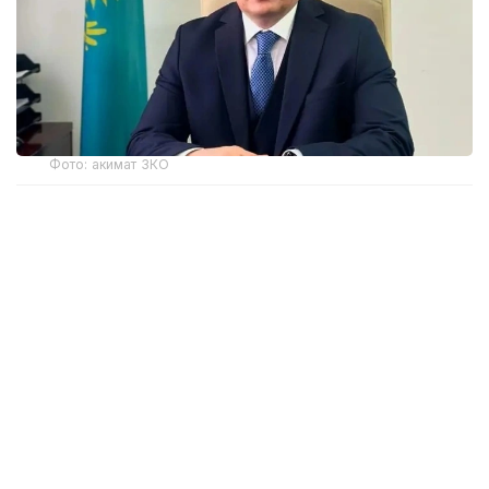
Фото: акимат ЗКО
Ранее распоряжением акима Западно-
Казахстанской области Наримана Торегалиева
от 3 июня 2026 года Мадияр Утешев был
отстранен от исполнения служебных
обязанностей сроком на один месяц.
Как сообщила на брифинге в Региональной службе
коммуникаций исполняющая обязанности
руководителя управления здравоохранения ЗКО
Айнаш Губайдуллина, М. Утешев уволен
по собственному заявлению.