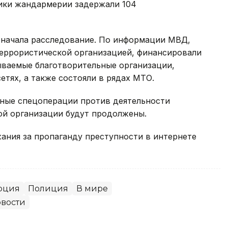
ики жандармерии задержали 104
 начала расследование. По информации МВД,
еррористической организацией, финансировали
ываемые благотворительные организации,
етях, а также состояли в рядах МТО.
бные спецоперации против деятельности
ой организации будут продолжены.
жания за пропаганду преступности в интернете
рция
Полиция
В мире
вости