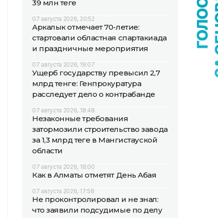
39 млн теңге
07 августа 2026, 20:52
Аркалык отмечает 70-летие:
стартовали областная спартакиада
и праздничные мероприятия
07 августа 2026, 19:07
Ущерб государству превысил 2,7
млрд тенге: Генпрокуратура
расследует дело о контрабанде
07 августа 2026, 18:48
Незаконные требования
затормозили строительство завода
за 1,3 млрд теңге в Мангистауской
области
07 августа 2026, 18:00
Как в Алматы отметят День Абая
07 августа 2026, 17:58
Не проконтролировал и не знал:
что заявили подсудимые по делу