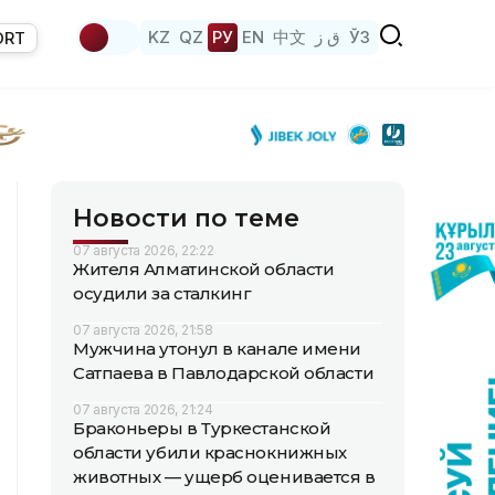
KZ
QZ
РУ
EN
中文
ق ز
ЎЗ
ORT
Новости по теме
07 августа 2026, 22:22
Жителя Алматинской области
осудили за сталкинг
07 августа 2026, 21:58
Мужчина утонул в канале имени
Сатпаева в Павлодарской области
07 августа 2026, 21:24
Браконьеры в Туркестанской
области убили краснокнижных
животных — ущерб оценивается в