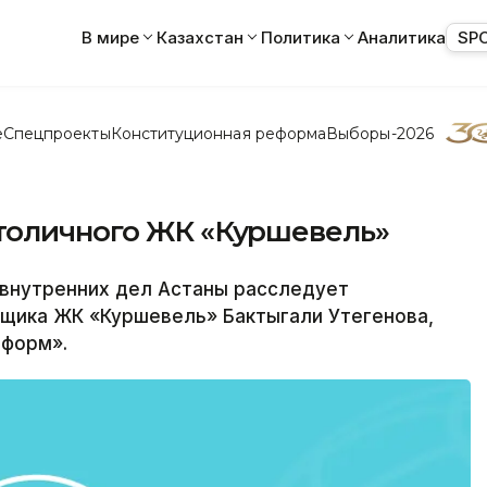
В мире
Казахстан
Политика
Аналитика
SP
е
Спецпроекты
Конституционная реформа
Выборы-2026
толичного ЖК «Куршевель»
внутренних дел Астаны расследует
йщика ЖК «Куршевель» Бактыгали Утегенова,
нформ».