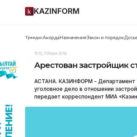
KAZINFORM
Акорда
Назначения
Закон и порядок
Дось
Тренды:
15:12, 11 Июня 2018
Арестован застройщик с
АСТАНА. КАЗИНФОРМ - Департамент 
уголовное дело в отношении застро
передает корреспондент МИА «Кази