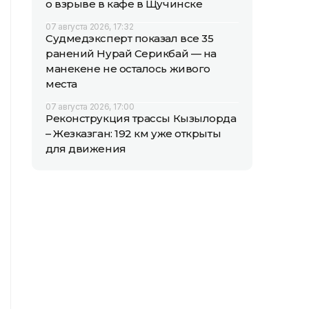
о взрыве в кафе в Щучинске
07 августа 2026, 17:32
Судмедэксперт показал все 35
ранений Нурай Серикбай — на
манекене не осталось живого
места
07 августа 2026, 17:00
Реконструкция трассы Кызылорда
– Жезказган: 192 км уже открыты
для движения