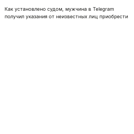
Как установлено судом, мужчина в Telegram
получил указания от неизвестных лиц приобрести
устройство Sim-Box, ноутбук, роутер и SIM-карты
операторов сотовой связи. После подключения
оборудования он организовал удаленный доступ
к нему для третьих лиц.
В прокуратуре пояснили, что оборудование Sim-
Box позволяет изменять идентификационные
данные абонентских номеров и нередко
используется при телефонном мошенничестве
и других противоправных действиях.
Подсудимый полностью признал вину
и раскаялся. Приговором Рудненского городского
суда он признан виновным по части 2 статьи 213
Уголовного кодекса Республики Казахстан
(Неправомерные создание, использование,