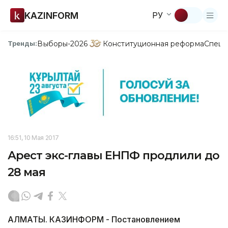
KAZINFORM
РУ
Выборы-2026
Конституционная реформа
Спецп
Тренды:
16:51, 10 Мая 2017
Арест экс-главы ЕНПФ продлили до
28 мая
АЛМАТЫ. КАЗИНФОРМ - Постановлением