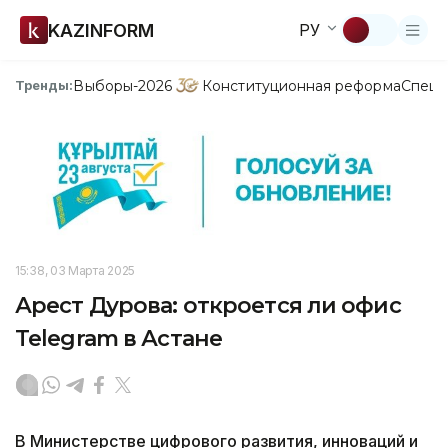
KAZINFORM
РУ
Выборы-2026
Конституционная реформа
Спецп
Тренды:
15:38, 03 Марта 2025
Арест Дурова: откроется ли офис
Telegram в Астане
В Министерстве цифрового развития, инноваций и