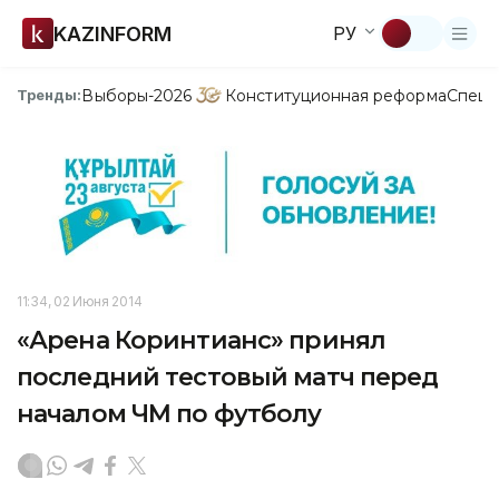
KAZINFORM
РУ
Выборы-2026
Конституционная реформа
Спецп
Тренды:
11:34, 02 Июня 2014
«Арена Коринтианс» принял
последний тестовый матч перед
началом ЧМ по футболу