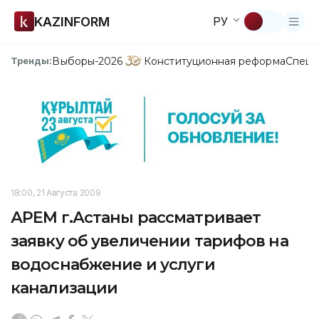
KAZINFORM
РУ
Выборы-2026
Конституционная реформа
Спецп
Тренды:
18:00, 21 Августа 2009
АРЕМ г.Астаны рассматривает
заявку об увеличении тарифов на
водоснабжение и услуги
канализации