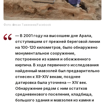
Фото: Әзілхан Тәжекеев/Facebook
— В 2001 году на высохшем дне Арала,
отступившем от прежней береговой линии
на 100-120 километров, было обнаружено
монументальное сооружение,
построенное из камня и обожженного
кирпича. В ходе первичного исследования
найденный мавзолей был предварительно
отнесен к XII–XIV векам, позднее
датировка была уточнена — XIV век.
Обнаружение рядом с ним остатков
средневекового поселения, кладбища,
большого здания и мавзолея из камня и