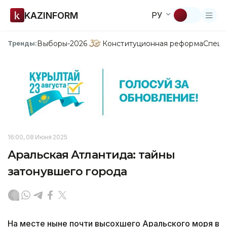
KAZINFORM
РУ
Выборы-2026
Конституционная реформа
Спецп
Тренды:
16:00, 08 Июня 2025
Аральская Атлантида: тайны
затонувшего города
На месте ныне почти высохшего Аральского моря в