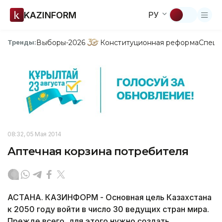
KAZINFORM
РУ
Выборы-2026
Конституционная реформа
Спецп
Тренды:
08:32, 05 Мая 2014
Аптечная корзина потребителя
АСТАНА. КАЗИНФОРМ - Основная цель Казахстана
к 2050 году войти в число 30 ведущих стран мира.
Прежде всего, для этого нужно создать