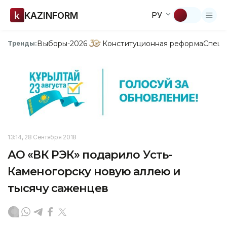
KAZINFORM
РУ
Выборы-2026
Конституционная реформа
Спецп
Тренды:
13:14, 28 Сентября 2018
АО «ВК РЭК» подарило Усть-
Каменогорску новую аллею и
тысячу саженцев