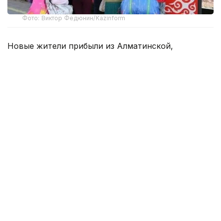
Фото: Виктор Федюнин/Kazinform
Новые жители прибыли из Алматинской,
Жамбылской, Кызылординской, Туркестанской
и Мангистауской областей и области
Жетiсу, а также из Астаны, Алматы и Шымкента.
Их направили в населенные пункты, где
ощущается нехватка специалистов и рабочих
кадров.
По словам заместителя руководителя управления
координации занятости и социальных программ
ВКО Даулета Сарманова, выполнение квоты
сопровождается комплексной государственной
поддержкой.
— На реализацию программы в этом году
предусмотрено 344,8 млн теңге. Средства