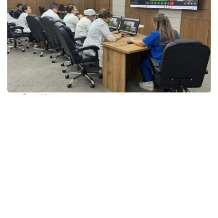
Фото: Министерство здравоохранения Казахстана
По данным ведомства, сегодня к сервисам
телемедицины подключены 655 медицинских
организаций с потенциальным охватом свыше
2 млн человек.
Телемедицинские консультации позволяют
жителям отдаленных регионов своевременно
получать помощь профильных специалистов,
сокращают сроки ожидания, снижают