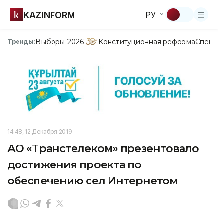
KAZINFORM
РУ
Выборы-2026
Конституционная реформа
Спецп
Тренды:
14:48, 12 Декабря 2019
АО «Транстелеком» презентовало
достижения проекта по
обеспечению сел Интернетом