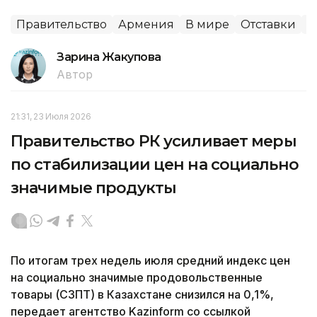
Правительство
Армения
В мире
Отставки
П
Зарина Жакупова
Автор
21:31, 23 Июля 2026
Правительство РК усиливает меры
по стабилизации цен на социально
значимые продукты
По итогам трех недель июля средний индекс цен
на социально значимые продовольственные
товары (СЗПТ) в Казахстане снизился на 0,1%,
передает агентство Kazinform со ссылкой