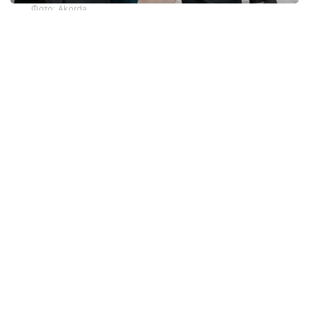
Фото: Akorda
ДНК дружбы
Туранский и Амурский тигры имеют
идентичный ДНК. Эта интересная
и символическая деталь стала неким камертоном
всего Государственного визита Владимира
Путина в Астану по приглашению Президента
Казахстана. Ведь идея единого кода,
объединяющего территории Средней Азии
и просторы Дальнего востока, может служить
и более глубокой метафоричной основой того
стратегического партнерства, которое связывает
наши страны, объединенные общей исторической,
культурной и экономической платформой.
Программу госвизита и контекст мероприятий
в рамках ЕАЭС сопровождало еще немало других