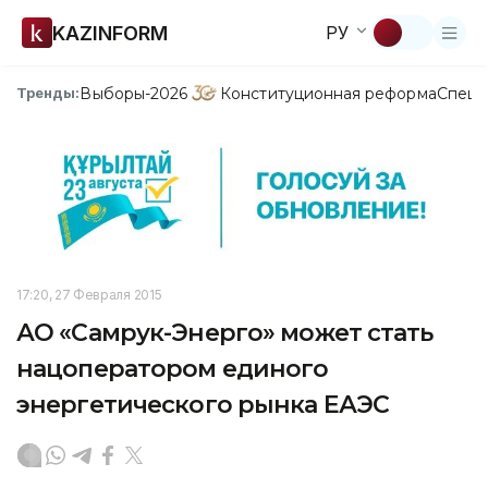
KAZINFORM
РУ
Выборы-2026
Конституционная реформа
Спецп
Тренды:
17:20, 27 Февраля 2015
АО «Самрук-Энерго» может стать
нацоператором единого
энергетического рынка ЕАЭС