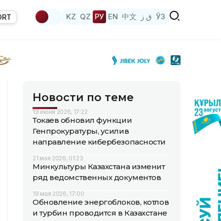
KZ
QZ
РУ
EN
中文
ق ز
ЎЗ
ORT
Новости по теме
19 июня 2026, 17:22
Токаев обновил функции
Генпрокуратуры, усилив
направление кибербезопасности
21 мая 2026, 01:23
Минкультуры Казахстана изменит
ряд ведомственных документов
19 мая 2026, 17:00
Обновление энергоблоков, котлов
и турбин проводится в Казахстане