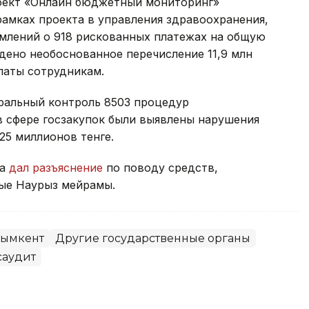
роект «Онлайн бюджетный мониторинг»
рамках проекта в управления здравоохранения,
омлений о 918 рискованных платежах на общую
ждено необоснованное перечисление 11,9 млн
латы сотрудникам.
еральный контроль 8503 процедур
 в сфере госзакупок были выявлены нарушения
25 миллионов тенге.
та
дал разъяснение
по поводу средств,
ые Наурыз мейрамы.
ымкент
Другие государственные органы
саудит