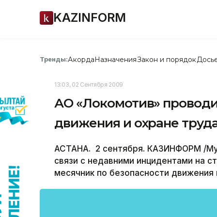
KAZINFORM
Акорда
Назначения
Закон и порядок
Дось
Тренды:
13:03, 02 Сентября 2009
АО «Локомотив» проводи
движения и охране труд
АСТАНА. 2 сентября. КАЗИНФОРМ /Му
связи с недавними инцидентами на с
месячник по безопасности движения 