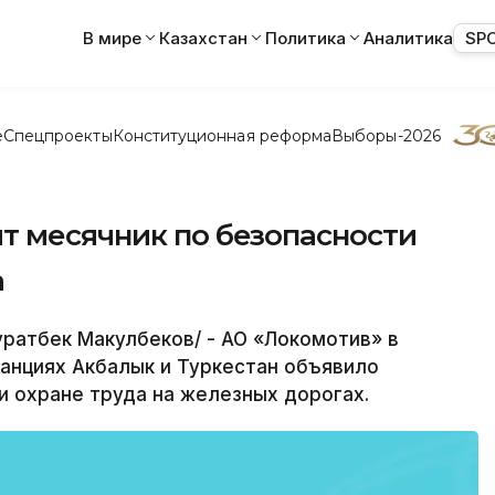
В мире
Казахстан
Политика
Аналитика
SP
е
Спецпроекты
Конституционная реформа
Выборы-2026
т месячник по безопасности
а
ратбек Макулбеков/ - АО «Локомотив» в
танциях Акбалык и Туркестан объявило
и охране труда на железных дорогах.