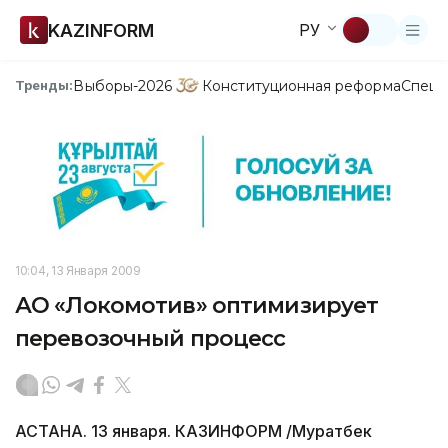
KAZINFORM
РУ
Выборы-2026
Конституционная реформа
Спецп
Тренды:
10:04, 13 Января 2009
АО «Локомотив» оптимизирует
перевозочный процесс
АСТАНА. 13 января. КАЗИНФОРМ /Муратбек