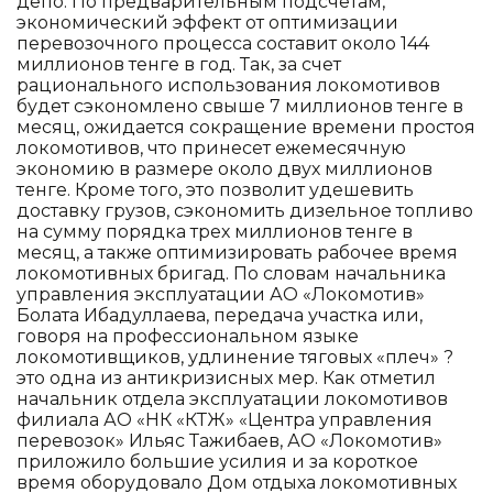
депо. По предварительным подсчетам,
экономический эффект от оптимизации
перевозочного процесса составит около 144
миллионов тенге в год. Так, за счет
рационального использования локомотивов
будет сэкономлено свыше 7 миллионов тенге в
месяц, ожидается сокращение времени простоя
локомотивов, что принесет ежемесячную
экономию в размере около двух миллионов
тенге. Кроме того, это позволит удешевить
доставку грузов, сэкономить дизельное топливо
на сумму порядка трех миллионов тенге в
месяц, а также оптимизировать рабочее время
локомотивных бригад. По словам начальника
управления эксплуатации АО «Локомотив»
Болата Ибадуллаева, передача участка или,
говоря на профессиональном языке
локомотивщиков, удлинение тяговых «плеч» ?
это одна из антикризисных мер. Как отметил
начальник отдела эксплуатации локомотивов
филиала АО «НК «КТЖ» «Центра управления
перевозок» Ильяс Тажибаев, АО «Локомотив»
приложило большие усилия и за короткое
время оборудовало Дом отдыха локомотивных