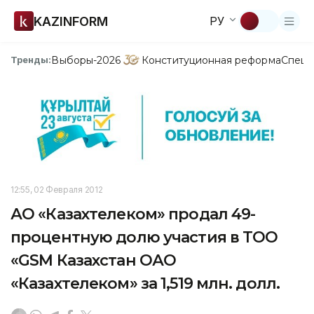
KAZINFORM
РУ
Выборы-2026
Конституционная реформа
Спецп
Тренды:
12:55, 02 Февраля 2012
АО «Казахтелеком» продал 49-
процентную долю участия в ТОО
«GSM Казахстан ОАО
«Казахтелеком» за 1,519 млн. долл.