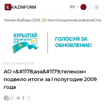
KAZINFORM
РУ
Выборы-2026
Конституционная реформа
Спецп
Тренды:
15:26, 03 Августа 2009
АО «&#1178;аза&#1179;телеком»
подвело итоги за I полугодие 2009
года