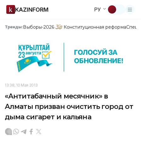
KAZINFORM
РУ
Выборы-2026
Конституционная реформа
Спецп
Тренды:
13:38, 10 Мая 2013
«Антитабачный месячник» в
Алматы призван очистить город от
дыма сигарет и кальяна