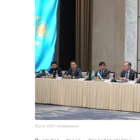
Фото: НПП «Атамекен»