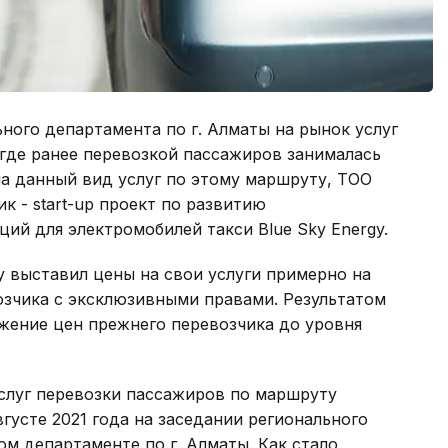
ого департамента по г. Алматы на рынок услуг
где ранее перевозкой пассажиров занималась
а данный вид услуг по этому маршруту, ТОО
к - start-up проект по развитию
ий для электромобилей такси Blue Sky Energy.
у выставил цены на свои услуги примерно на
озчика с эксклюзивными правами. Результатом
жение цен прежнего перевозчика до уровня
услуг перевозки пассажиров по маршруту
усте 2021 года на заседании регионального
м департаменте по г. Алматы. Как стало