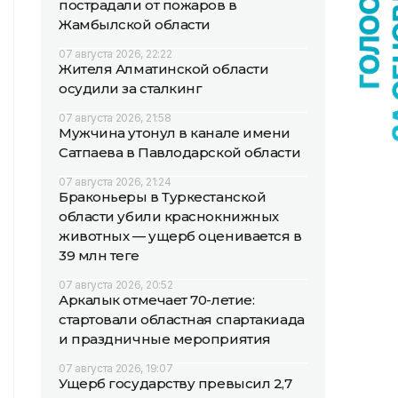
пострадали от пожаров в
Жамбылской области
07 августа 2026, 22:22
Жителя Алматинской области
осудили за сталкинг
07 августа 2026, 21:58
Мужчина утонул в канале имени
Сатпаева в Павлодарской области
07 августа 2026, 21:24
Браконьеры в Туркестанской
области убили краснокнижных
животных — ущерб оценивается в
39 млн теңге
07 августа 2026, 20:52
Аркалык отмечает 70-летие:
стартовали областная спартакиада
и праздничные мероприятия
07 августа 2026, 19:07
Ущерб государству превысил 2,7