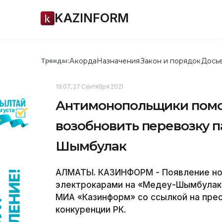
KAZINFORM
Акорда
Назначения
Закон и порядок
Дось
Тренды:
19:07, 27 Сентября 2021
Антимонопольщики помог
возобновить перевозку 
Шымбулак
АЛМАТЫ. КАЗИНФОРМ - Появление нов
электрокарами на «Медеу-Шымбулак»
МИА «Казинформ» со ссылкой на прес
конкуренции РК.